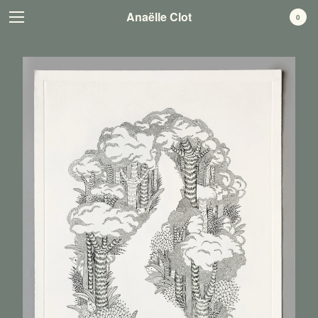
Anaëlle Clot
Anaëlle Clot
0
Cart
0
CHF
0.00
Products
Sérigraphies
Estampes
Publications, livres
Infos
Contact
Instagram
Powered by Big Cartel