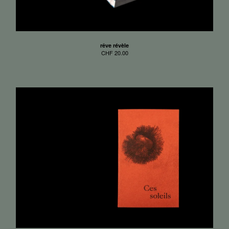
rêve révèle
CHF
20.00